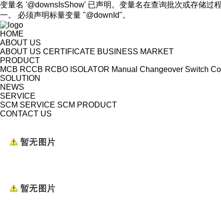
变量名 '@downsIsShow' 已声明。变量名在查询批次或存储过
一。 必须声明标量变量 "@downId"。
HOME
ABOUT US
ABOUT US
CERTIFICATE
BUSINESS MARKET
PRODUCT
MCB
RCCB
RCBO
ISOLATOR
Manual Changeover Switch
Co
SOLUTION
NEWS
SERVICE
SCM SERVICE
SCM PRODUCT
CONTACT US